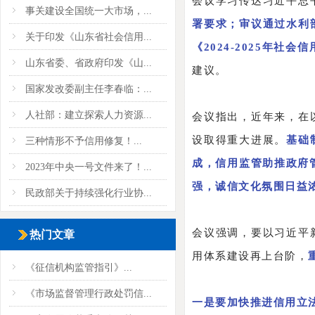
会议学习传达习近平总
事关建设全国统一大市场，...
署要求；审议通过水利
关于印发《山东省社会信用...
《2024-2025年社
山东省委、省政府印发《山...
建议。
国家发改委副主任李春临：...
人社部：建立探索人力资源...
会议指出，近年来，在
设取得重大进展。
基础
三种情形不予信用修复！...
成，信用监管助推政府
2023年中央一号文件来了！...
强，诚信文化氛围日益
民政部关于持续强化行业协...
会议强调，要以习近平
热门文章
用体系建设再上台阶，
《征信机构监管指引》...
《市场监督管理行政处罚信...
一是要加快推进信用立