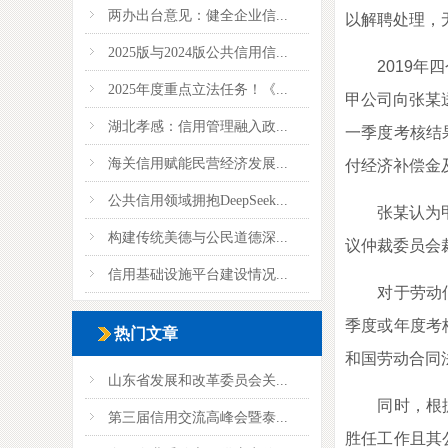
两办出台意见：健全企业信...
以解聘处理，
2025版与2024版公共信用信...
2019年四
2025年度重点立法任务！《...
甲公司向张某
湖北孝感：信用管理融入政...
一季度考核结
海关信用赋能民营经济发展...
付经济补偿金
公共信用领域拥抱DeepSeek...
张某认为甲公
构建传统美德与公民道德深...
议仲裁委员会
信用基础设施平台建设情况...
对于劳动仲裁
季度或年度考
热门文章
和国劳动合同
山东省发展和改革委员会关...
同时，根据《
第三届信用交流高峰会暨泰...
胜任工作且其