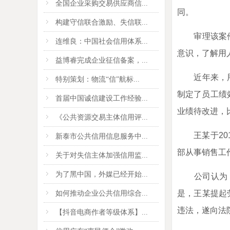
全国企业采购交易供应商信...
同。
构建守信联合激励、失信联...
审理该案件的
连维良：中国社会信用体系...
意识，了解用
益博睿完成企业征信备案，...
近年来，用人
特别策划：物流“信”航标...
制定了员工绩
首届中国诚信建设工作经验...
业绩待改进，比
《公共资源交易主体信用评...
王某于201
新泰市公共信用信息服务中...
部从事销售工作
关于对失信主体加强信用监...
为了黑中国，外媒已经开始...
公司认为，王
是，王某提起
如何推动企业公共信用综合...
违法，遂向法
【抖音电商作者等级体系】...