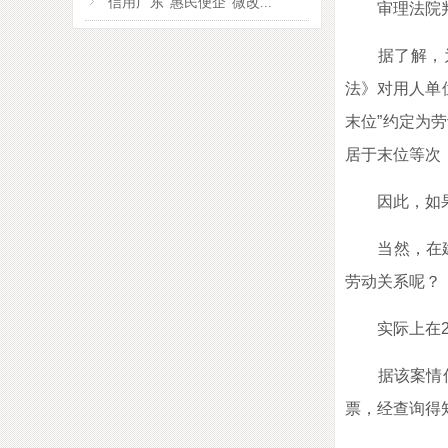
信用广东“惠民便企”微改...
审理法院判决
据了解，为保
法》对用人单
末位”约定为
居于末位等次
因此，如果用
当然，在建立
劳动关系呢？
实际上在20
据该案情信息
票，经查询得