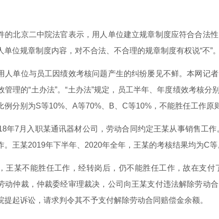
北京二中院法官表示，用人单位建立规章制度应符合合法性
人单位规章制度内容，对不合法、不合理的规章制度有权说“不”
单位与员工因绩效考核问题产生的纠纷屡见不鲜。本网记者
效管理的“土办法”。“土办法”规定，员工半年、年度绩效考核分
例分别为S等10%、A等70%、B、C等10%，不能胜任工作原
8年7月入职某通讯器材公司，劳动合同约定王某从事销售工作。
。王某2019年下半年、2020年全年，王某的考核结果均为C等
某不能胜任工作，经转岗后，仍不能胜任工作，故在支付了
劳动仲裁，仲裁委经审理裁决，公司向王某支付违法解除劳动合
院提起诉讼，请求判令其不予支付解除劳动合同赔偿金余额。