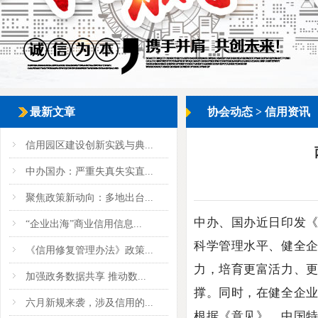
最新文章
协会动态
>
信用资讯
信用园区建设创新实践与典...
中办国办：严重失真失实直...
聚焦政策新动向：多地出台...
中办、国办近日印发
“企业出海”商业信用信息...
科学管理水平、健全
《信用修复管理办法》政策...
力，培育更富活力、
加强政务数据共享 推动数...
撑。同时，在健全企
六月新规来袭，涉及信用的...
根据《意见》，中国